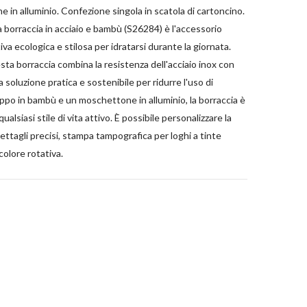
in alluminio. Confezione singola in scatola di cartoncino.
la borraccia in acciaio e bambù (S26284) è l'accessorio
iva ecologica e stilosa per idratarsi durante la giornata.
sta borraccia combina la resistenza dell'acciaio inox con
 soluzione pratica e sostenibile per ridurre l'uso di
ppo in bambù e un moschettone in alluminio, la borraccia è
ualsiasi stile di vita attivo. È possibile personalizzare la
dettagli precisi, stampa tampografica per loghi a tinte
olore rotativa.