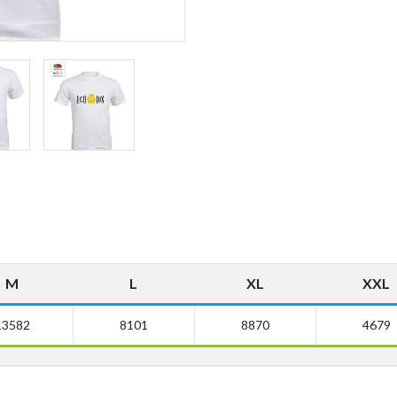
M
L
XL
XXL
13582
8101
8870
4679